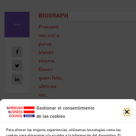
BIOGRAPHY
Praesent
nec nisl a
purus
blandit
viverra.
Donec
quam felis,
ultricies
nec,
pellentesque
Gestionar el consentimiento
eu,
de las cookies
pretium
quis, sem.
Para ofrecer las mejores experiencias, utilizamos tecnologías como las
cookies para almacenar y/o acceder a la información del dispositivo. El