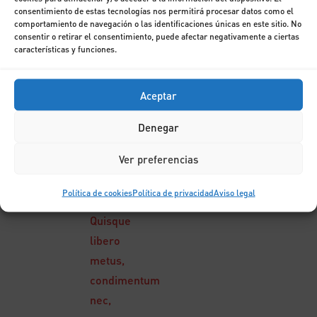
Etiam
consentimiento de estas tecnologías nos permitirá procesar datos como el
feugiat
comportamiento de navegación o las identificaciones únicas en este sitio. No
consentir o retirar el consentimiento, puede afectar negativamente a ciertas
lorem non
características y funciones.
metus.
Duis leo.
Aceptar
Quisque id
odio. Duis
Denegar
lobortis
Ver preferencias
massa
imperdiet
Política de cookies
Política de privacidad
Aviso legal
quam.
Quisque
libero
metus,
condimentum
nec,