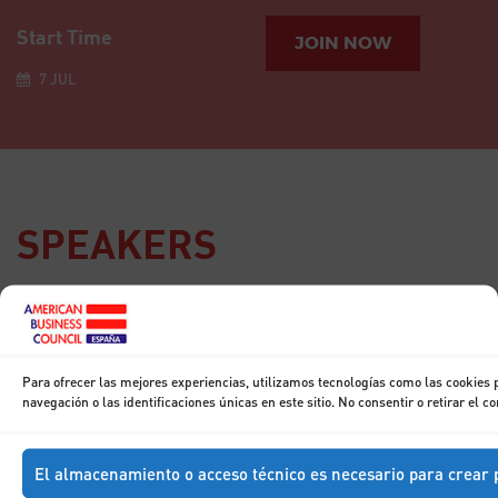
Start Time
JOIN NOW
7 JUL
SPEAKERS
15
DIC
Breakfast with
Don Francisco
Para ofrecer las mejores experiencias, utilizamos tecnologías como las cookies
Marhuenda
navegación o las identificaciones únicas en este sitio. No consentir o retirar el 
El almacenamiento o acceso técnico es necesario para crear p