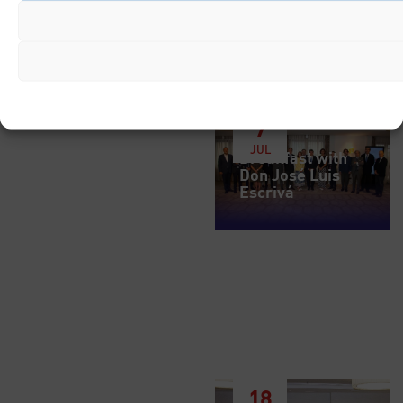
Breakfast with Don José
Luis Escrivá Gobernador
Banco de España
7
JUL
Breakfast with
Don José Luis
Escrivá
18