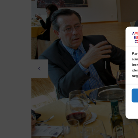
Par
alm
tec
ide
neg