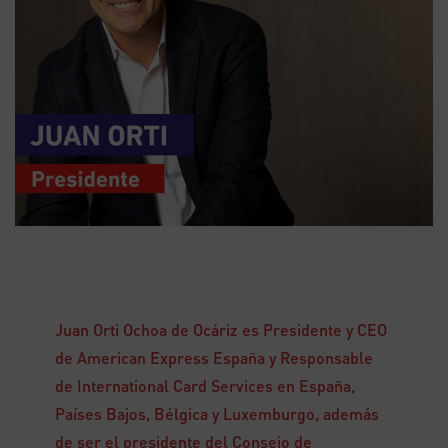
Juan Orti Ochoa de Ocáriz es Presidente y CEO
de American Express España y Responsable
de International Card Services en España,
Países Bajos, Bélgica y Luxemburgo, además
de ser el presidente del Consejo de