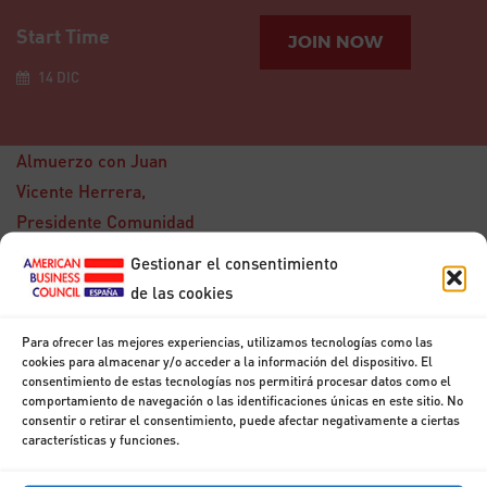
Start Time
JOIN NOW
14 DIC
Almuerzo con Juan
Vicente Herrera,
Presidente Comunidad
Autónoma de Castilla y
Gestionar el consentimiento
León
de las cookies
15
DIC
Para ofrecer las mejores experiencias, utilizamos tecnologías como las
Desayuno con Don
cookies para almacenar y/o acceder a la información del dispositivo. El
Francisco
consentimiento de estas tecnologías nos permitirá procesar datos como el
Marhuenda
comportamiento de navegación o las identificaciones únicas en este sitio. No
consentir o retirar el consentimiento, puede afectar negativamente a ciertas
características y funciones.