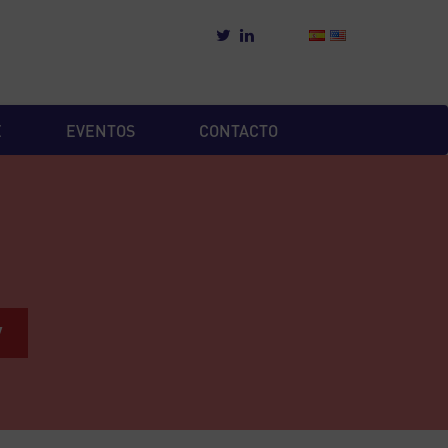
E
EVENTOS
CONTACTO
W