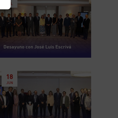
JUL
Desayuno con José Luis Escrivá
18
JUN