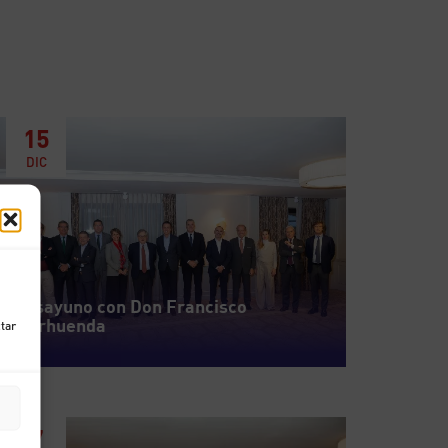
15
DIC
Desayuno con Don Francisco
Marhuenda
ctar
7