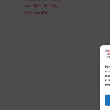
con Bieito Rubido,
Director ABC
Par
alm
tec
ide
neg