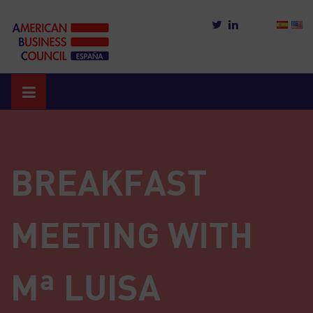
Skip
to
content
BREAKFAST
MEETING WITH
Mª LUISA