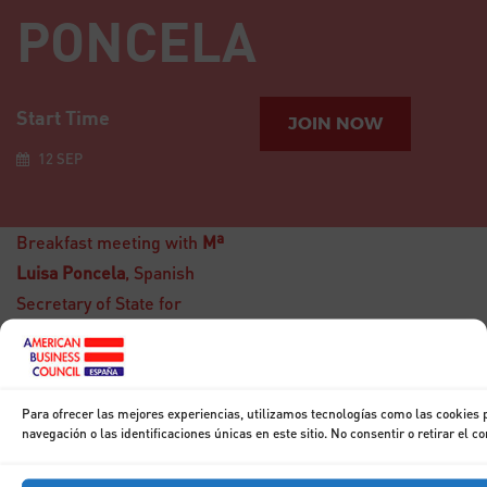
PONCELA
Start Time
JOIN NOW
12 SEP
Breakfast meeting with
Mª
Luisa Poncela
, Spanish
Secretary of State for
Trade
15
Para ofrecer las mejores experiencias, utilizamos tecnologías como las cookies
DIC
Breakfast with
navegación o las identificaciones únicas en este sitio. No consentir o retirar el 
Don Francisco
Marhuenda