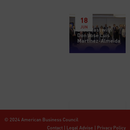
18
JUN
Breakfast with
Don José Luis
Martínez-Almeida
© 2024 American Business Council
Contact
|
Legal Advise
|
Privacy Policy