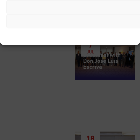
7
JUL
Breakfast with
Don José Luis
Escrivá
18