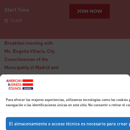
Start Time
JOIN NOW
10 APR
Breakfast meeting with
Ms. Begoña Villacis, City
Councilwoman of the
Municipality of Madrid and
Secretary of municipal
15
policy
DIC
Breakfast with
Don Francisco
Para ofrecer las mejores experiencias, utilizamos tecnologías como las cookies
Marhuenda
navegación o las identificaciones únicas en este sitio. No consentir o retirar el 
El almacenamiento o acceso técnico es necesario para crear p