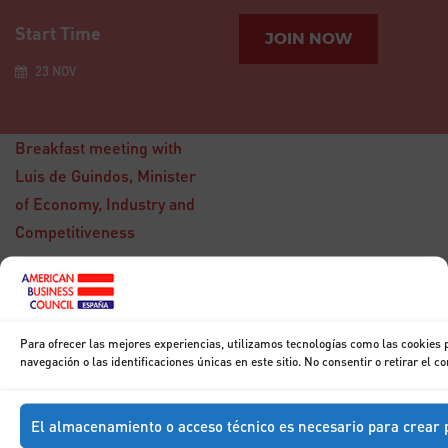
Start Time
JOIN NOW
23 NOV
Breakfast meeting with
Luis de Guindos, Minister
of Economy, Industry and
Competitiveness
15
DIC
Breakfast with
Don Francisco
Para ofrecer las mejores experiencias, utilizamos tecnologías como las cookies
Marhuenda
navegación o las identificaciones únicas en este sitio. No consentir o retirar el 
El almacenamiento o acceso técnico es necesario para crear p