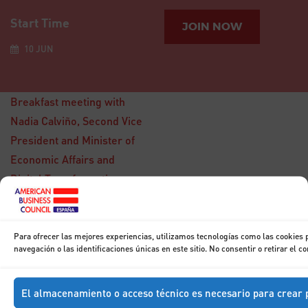
Start Time
JOIN NOW
10 JUN
Breakfast meeting with
Nadia Calviño, Second Vice
President and Minister of
Economic Affairs and
Digital Transformation
15
DIC
Breakfast with
Don Francisco
Para ofrecer las mejores experiencias, utilizamos tecnologías como las cookies
Marhuenda
navegación o las identificaciones únicas en este sitio. No consentir o retirar el 
El almacenamiento o acceso técnico es necesario para crear p