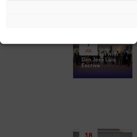
7
JUL
Breakfast with
Don José Luis
Escrivá
18