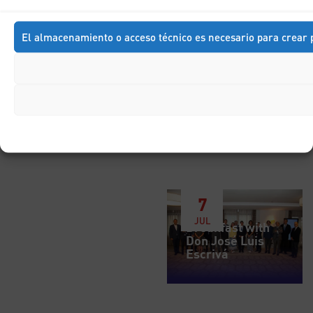
DIC
Breakfast with
Don Francisco
El almacenamiento o acceso técnico es necesario para crear p
Marhuenda
7
JUL
Breakfast with
Don José Luis
Escrivá