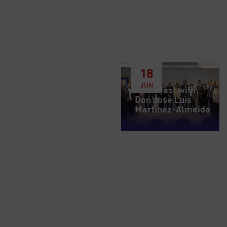
18
JUN
Breakfast with
Don José Luis
Martínez-Almeida