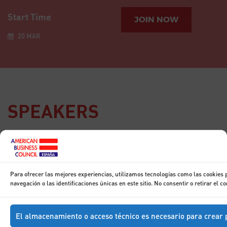
Start Time
JOIN NOW
20 MAR
SPEAKERS
15
DIC
Breakfast with
Don Francisco
Para ofrecer las mejores experiencias, utilizamos tecnologías como las cookies
Marhuenda
navegación o las identificaciones únicas en este sitio. No consentir o retirar el 
El almacenamiento o acceso técnico es necesario para crear p