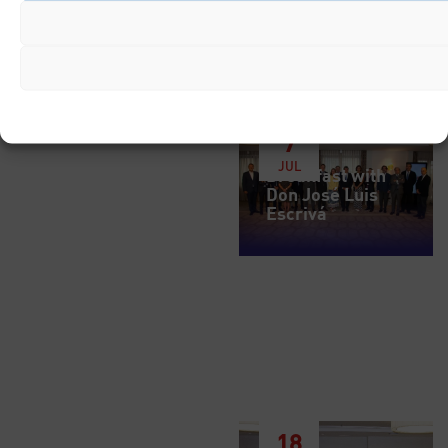
Breakfast with Don Óscar
Puente Ministro de
Transportes y Movilidad
Sostenible
7
JUL
Breakfast with
Don José Luis
Escrivá
18