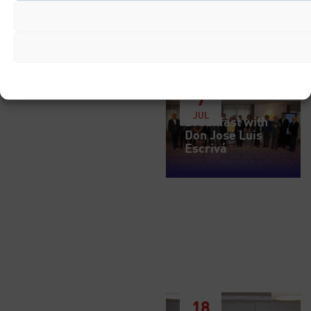
7
JUL
Breakfast with
Don José Luis
Escrivá
18