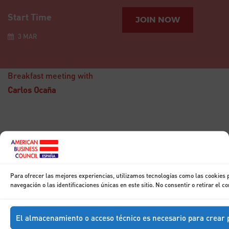
Start Time
JOIN NOW
3 MAR
Breakfast meeting with
Carlos Ocaña
15
DIC
Breakfast with
Don Francisco
Para ofrecer las mejores experiencias, utilizamos tecnologías como las cookies
Marhuenda
navegación o las identificaciones únicas en este sitio. No consentir o retirar el 
El almacenamiento o acceso técnico es necesario para crear p