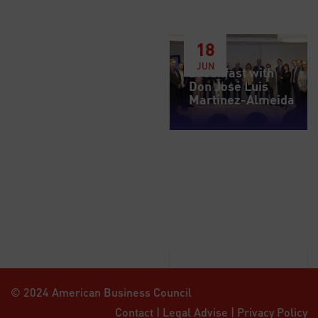
18
JUN
Breakfast with
Don José Luis
Martínez-Almeida
© 2024 American Business Council
Contact
|
Legal Advise
|
Privacy Policy