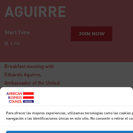
AGUIRRE
Start Time
JOIN NOW
6 JUL
Breakfast meeting with
Eduardo Aguirre,
Ambassador of the United
States to Spain
15
Para ofrecer las mejores experiencias, utilizamos tecnologías como las cookies
DIC
Breakfast with
navegación o las identificaciones únicas en este sitio. No consentir o retirar el 
Don Francisco
Marhuenda