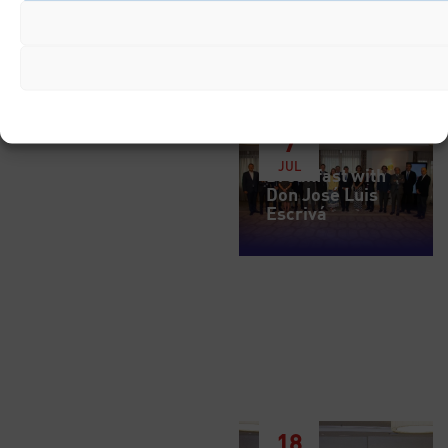
7
JUL
Breakfast with
Don José Luis
Escrivá
18