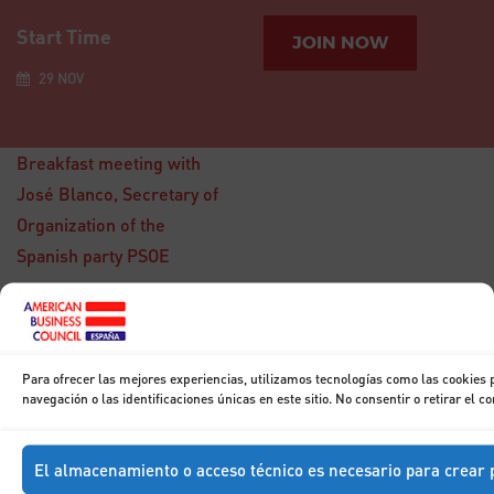
Start Time
JOIN NOW
29 NOV
Breakfast meeting with
José Blanco, Secretary of
Organization of the
Spanish party PSOE
15
DIC
Breakfast with
Don Francisco
Para ofrecer las mejores experiencias, utilizamos tecnologías como las cookies
Marhuenda
navegación o las identificaciones únicas en este sitio. No consentir o retirar el 
El almacenamiento o acceso técnico es necesario para crear p