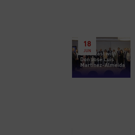
18
JUN
Breakfast with
Don José Luis
Martínez-Almeida