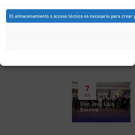
DIC
Breakfast with
Don Francisco
El almacenamiento o acceso técnico es necesario para crear p
Marhuenda
7
JUL
Breakfast with
Don José Luis
Escrivá