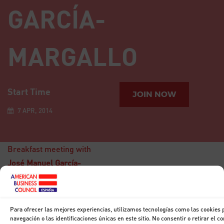
GARCÍA-
MARGALLO
Start Time
JOIN NOW
7 APR, 2014
Breakfast meeting with
José Manuel García-
Margallo
, Minister for
Foreign Affairs and
Cooperation.
Para ofrecer las mejores experiencias, utilizamos tecnologías como las cookies
15
navegación o las identificaciones únicas en este sitio. No consentir o retirar el 