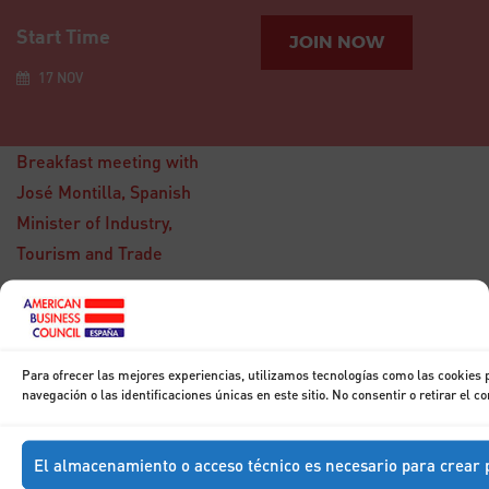
Start Time
JOIN NOW
17 NOV
Breakfast meeting with
José Montilla, Spanish
Minister of Industry,
Tourism and Trade
15
DIC
Breakfast with
Don Francisco
Para ofrecer las mejores experiencias, utilizamos tecnologías como las cookies
Marhuenda
navegación o las identificaciones únicas en este sitio. No consentir o retirar el 
El almacenamiento o acceso técnico es necesario para crear p