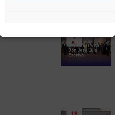
7
JUL
Breakfast with
Don José Luis
Escrivá
18