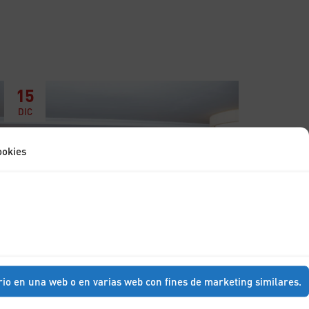
15
DIC
ookies
Breakfast with Don Francisco
Marhuenda
rio en una web o en varias web con fines de marketing similares.
7