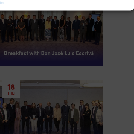
ise
JUL
Breakfast with Don José Luis Escrivá
18
JUN