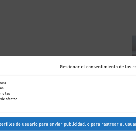
Gestionar el consentimiento de las c
para
tas
 o las
ede afectar
erfiles de usuario para enviar publicidad, o para rastrear al usua