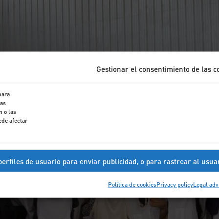
Gestionar el consentimiento de las c
para
tas
 o las
ede afectar
erfiles de usuario para enviar publicidad, o para rastrear al usua
Política de cookies
Privacy policy
Legal adv