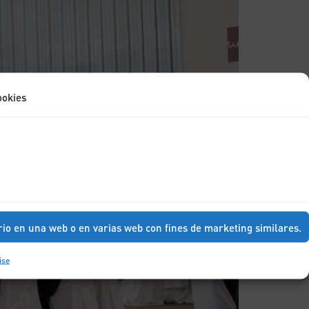
ookies
rio en una web o en varias web con fines de marketing similares.
ise