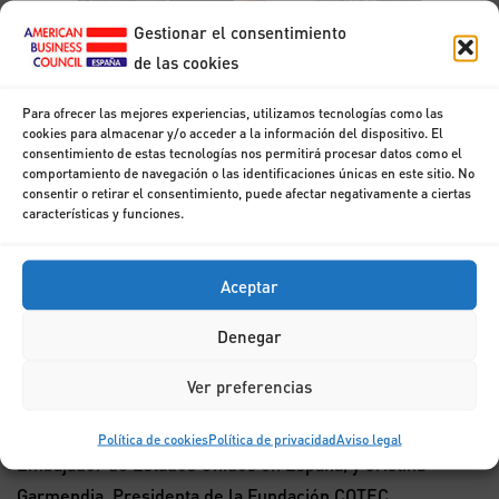
Gestionar el consentimiento
de las cookies
Para ofrecer las mejores experiencias, utilizamos tecnologías como las
cookies para almacenar y/o acceder a la información del dispositivo. El
consentimiento de estas tecnologías nos permitirá procesar datos como el
“Innovación”
comportamiento de navegación o las identificaciones únicas en este sitio. No
consentir o retirar el consentimiento, puede afectar negativamente a ciertas
características y funciones.
El 29 de junio de 2010 se dio un nuevo encuentro de
Aceptar
distintas personalidades en torno al mundo empresarial
de España y Estados Unidos en la Universidad Europea de
Denegar
Madrid (Campus de Villaviciosa de Odón ).
Ver preferencias
Este encuentro estuvo presidido por Mariano Rajoy,
Presidente del Partido Popular, Alan Solomont,
Política de cookies
Política de privacidad
Aviso legal
Embajador de Estados Unidos en España, y Cristina
Garmendia, Presidenta de la Fundación COTEC.