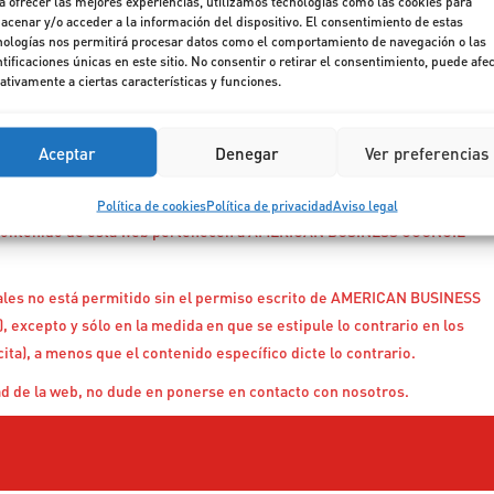
a ofrecer las mejores experiencias, utilizamos tecnologías como las cookies para
o ilícito. AMERICAN BUSINESS COUNCIL (CONSEJO EMPRESARIAL
acenar y/o acceder a la información del dispositivo. El consentimiento de estas
nologías nos permitirá procesar datos como el comportamiento de navegación o las
zativas adecuadas a tal fin, teniendo en cuenta, entre otras cosas, el
ntificaciones únicas en este sitio. No consentir o retirar el consentimiento, puede afe
de ningún perjuicio, directo y/o indirecto, sufrido por un usuario de la
ativamente a ciertas características y funciones.
parte de un tercero.
NORTEAMERICANO) no se hace responsable del contenido de las
Aceptar
Denegar
Ver preferencias
rvínculos u otras referencias. Los productos o servicios ofrecidos por
aplicables de dichos terceros.
Política de cookies
Política de privacidad
Aviso legal
el contenido de esta web pertenecen a AMERICAN BUSINESS COUNCIL
riales no está permitido sin el permiso escrito de AMERICAN BUSINESS
pto y sólo en la medida en que se estipule lo contrario en los
ita), a menos que el contenido específico dicte lo contrario.
ad de la web, no dude en ponerse en contacto con nosotros.