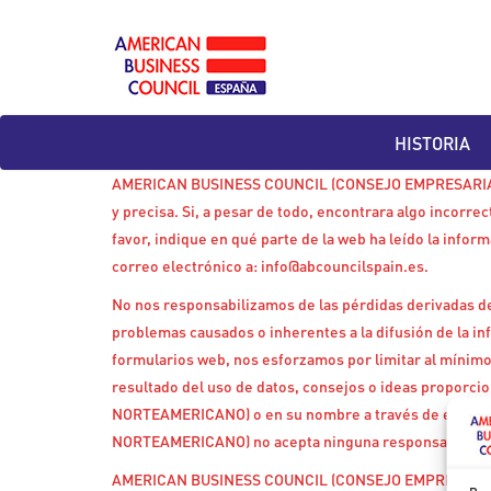
Skip
to
content
HISTORIA
AMERICAN BUSINESS COUNCIL (CONSEJO EMPRESARIAL
y precisa. Si, a pesar de todo, encontrara algo incorre
favor, indique en qué parte de la web ha leído la infor
correo electrónico a:
info@
abcouncilspain.es
.
No nos responsabilizamos de las pérdidas derivadas de
problemas causados o inherentes a la difusión de la inf
formularios web, nos esforzamos por limitar al mínim
resultado del uso de datos, consejos o ideas prop
NORTEAMERICANO) o en su nombre a través de esta
NORTEAMERICANO) no acepta ninguna responsabilidad
AMERICAN BUSINESS COUNCIL (CONSEJO EMPRESARIAL 