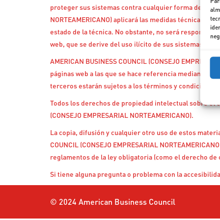
Par
proteger sus sistemas contra cualquier forma de us
alm
tec
NORTEAMERICANO) aplicará las medidas técnicas y organi
ide
estado de la técnica. No obstante, no será responsable 
neg
web, que se derive del uso ilícito de sus sistemas por 
AMERICAN BUSINESS COUNCIL (CONSEJO EMPRESARIAL 
páginas web a las que se hace referencia mediante hipe
terceros estarán sujetos a los términos y condiciones 
Todos los derechos de propiedad intelectual sobre 
(CONSEJO EMPRESARIAL NORTEAMERICANO).
La copia, difusión y cualquier otro uso de estos mate
COUNCIL (CONSEJO EMPRESARIAL NORTEAMERICANO), exce
reglamentos de la ley obligatoria (como el derecho de c
Si tiene alguna pregunta o problema con la accesibilid
© 2024 American Business Council