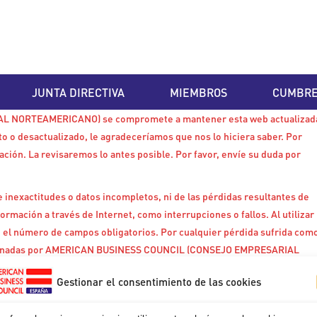
JUNTA DIRECTIVA
MIEMBROS
CUMBR
 NORTEAMERICANO) se compromete a mantener esta web actualizad
cto o desactualizado, le agradeceríamos que nos lo hiciera saber. Por
mación. La revisaremos lo antes posible. Por favor, envíe su duda por
 inexactitudes o datos incompletos, ni de las pérdidas resultantes de
ormación a través de Internet, como interrupciones o fallos. Al utilizar
o el número de campos obligatorios. Por cualquier pérdida sufrida com
orcionadas por AMERICAN BUSINESS COUNCIL (CONSEJO EMPRESARIAL
 web, AMERICAN BUSINESS COUNCIL (CONSEJO EMPRESARIAL
Gestionar el consentimiento de las cookies
.
NORTEAMERICANO) hará todos los esfuerzos razonables para