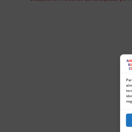
Par
alm
tec
ide
neg