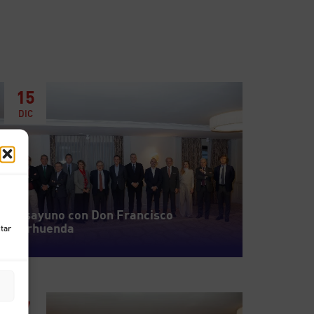
15
DIC
Desayuno con Don Francisco
Marhuenda
ctar
7