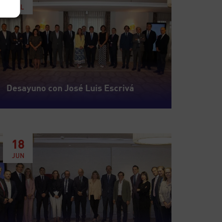
JUL
Desayuno con José Luis Escrivá
18
JUN