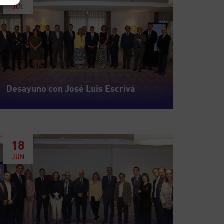
JUL
Desayuno con José Luis Escrivá
18
JUN