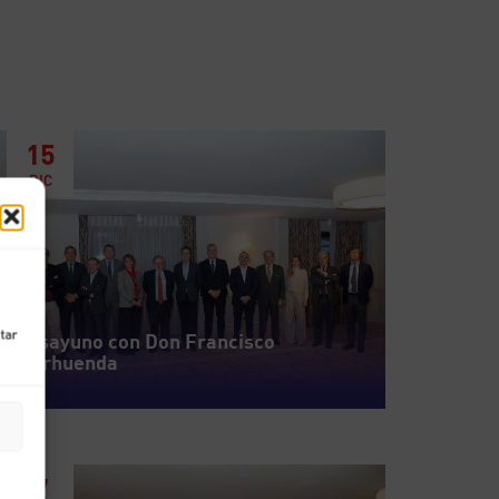
15
DIC
ctar
Desayuno con Don Francisco
Marhuenda
7