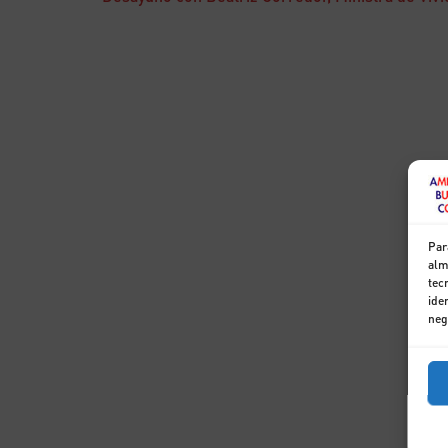
Par
alm
tec
ide
neg