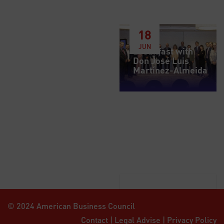
18
JUN
Breakfast with
Don José Luis
Martínez-Almeida
© 2024 American Business Council
Contact
|
Legal Advise
|
Privacy Policy