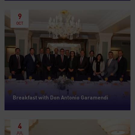
9
OCT
Breakfast with Don Antonio Garamendi
4
JUL