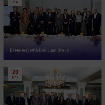
APR
Breakfast with Don Juan Bravo
20
MAR