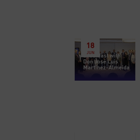
18
JUN
Breakfast with
Don José Luis
Martínez-Almeida