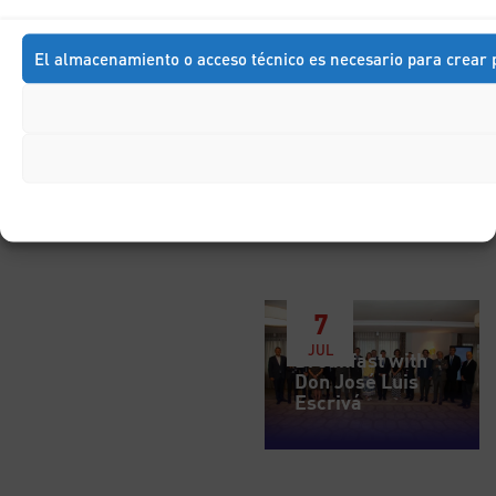
DIC
Breakfast with
Don Francisco
El almacenamiento o acceso técnico es necesario para crear p
Marhuenda
7
JUL
Breakfast with
Don José Luis
Escrivá