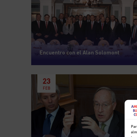
Encuentro con el Alan Solomont
23
FEB
Par
alm