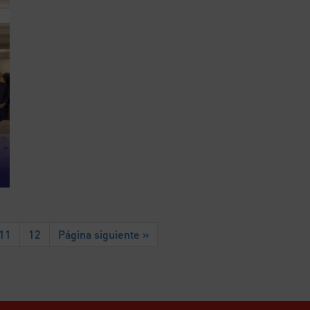
11
12
Página siguiente »