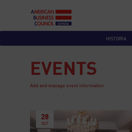
Skip
to
content
HISTORIA
EVENTS
Add and manage event information
28
OCT