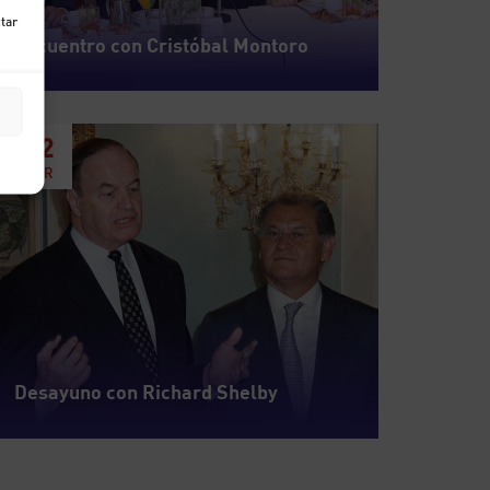
ctar
Encuentro con Cristóbal Montoro
12
ABR
Desayuno con Richard Shelby