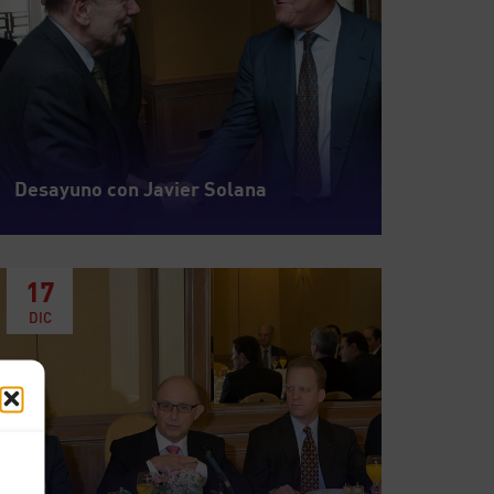
Desayuno con Javier Solana
17
DIC