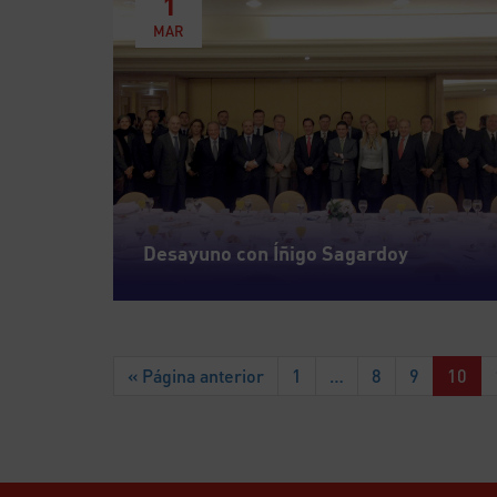
1
MAR
Desayuno con Íñigo Sagardoy
« Página anterior
1
…
8
9
10