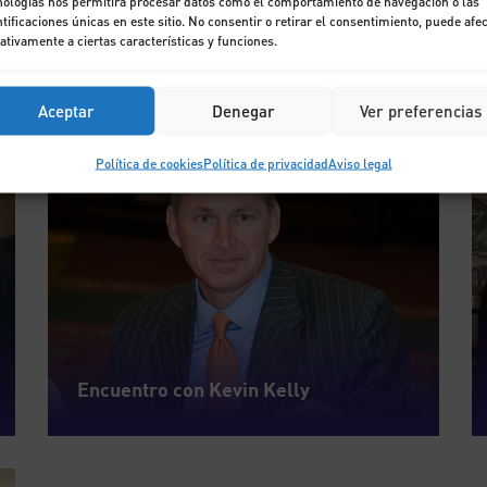
nologías nos permitirá procesar datos como el comportamiento de navegación o las
ntificaciones únicas en este sitio. No consentir o retirar el consentimiento, puede afe
ativamente a ciertas características y funciones.
Desayuno con Cristina Garmendia
Aceptar
Denegar
Ver preferencias
6
Política de cookies
Política de privacidad
Aviso legal
JUL
Encuentro con Kevin Kelly