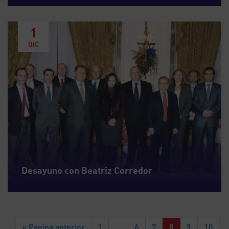
1
DIC
Desayuno con Beatriz Corredor
« Página anterior
1
…
6
7
8
9
10