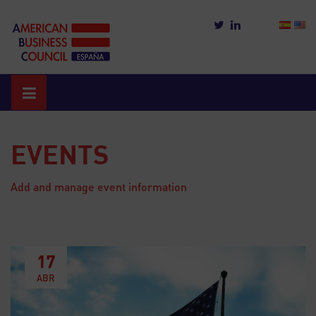
Skip
to
content
EVENTS
Add and manage event information
17
ABR